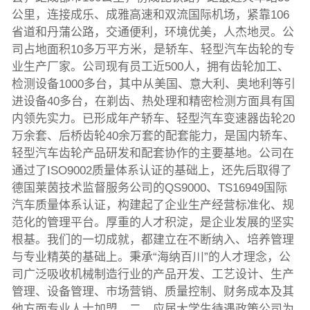
公里，连接成乐、成雅高速和双流国际机场，紧靠106
省道和丹蒲公路，交通便利，环境优美，人杰地灵。公
司占地面积10多万平方米，是轿车、轻型汽车齿轮的专
业生产厂家。公司现有员工近500人，拥有齿轮加工、
检测设备1000多台，其中从美国、意大利、奥地利等引
进设备40多台，在剃齿、热处理和精密检测方面具有国
内领先实力。已形成年产轿车、轻型汽车变速器齿轮20
万余套、后桥齿轮40余万套的配套能力，是国内轿车、
轻型汽车齿轮产品研发和配套协作的主要基地。公司在
通过了ISO9002质量体系认证的基础上，还先后取得了
德国莱茵技术监督服务公司的QS9000、TS16949国际
汽车质量体系认证，构建起了企业生产经营标准化、规
范化的管理平台。厚重的人才积淀，是企业发展的坚实
根基。我们的一切成就，都建立在不断纳入、培养管理
与专业精英的基础上。秉承“海纳百川”的人才理念，公
司广泛吸收机械制造行业的产品开发、工艺设计、生产
管理、设备管理、市场营销、质量控制、财务成本及其
他方面专业人士加盟。二、应届大学生待遇政策公司为