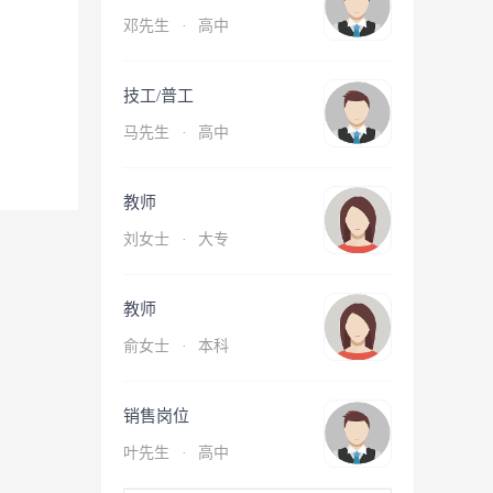
邓先生
·
高中
技工/普工
马先生
·
高中
教师
刘女士
·
大专
教师
俞女士
·
本科
销售岗位
叶先生
·
高中