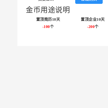
金币用途说明
置顶简历10天
置顶企业10天
-100
个
-200
个