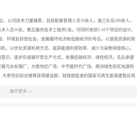
成立，公司技术力量雄厚，目前配备管理人员50余人，施工队伍200余人，
术人员16名，售后服务技术工程师2名。可同时承担5-10个项目的设计、
型、环境友好型社会，发展循环经济和低碳经济的号召。以提高资源利用
契机，以优化资源利用方式、提高能源利用效率、减少污染物排放核心，
境意识，逐步形成循环型生产方式，发展低碳经济、绿色经济。先后承建
甘眉污水处理厂；大鼎世纪广场、中节能时代广场，朗诗绿色街区地源热
、大荣世纪综合楼等获得建设部、财政部批准的国家可再生能源建筑应用
业单位、商务建筑及高档住宅小区的地源热泵项目成功应用，取得巨大社
展开更多
奠定了沃富在青岛、四川地区水源热泵及地源热泵领域的领先地位。实力
越梦想，创造奇迹。