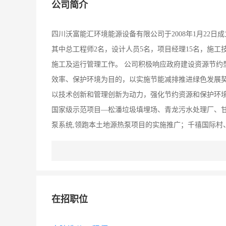
公司简介
四川沃富能汇环境能源设备有限公司于2008年1月22日
其中总工程师2名，设计人员5名，项目经理15名，施工技
施工及运行管理工作。 公司积极响应政府建设资源节约
效率、保护环境为目的，以实施节能减排推进绿色发展
以技术创新和管理创新为动力，强化节约资源和保护环
国家级示范项目—松潘垃圾填埋场、青龙污水处理厂、
泵系统,领跑本土地源热泵项目的实施推广；千禧国际村
示范项目并顺利通过专业测评，为数众多的政府、企事
会效益和经济效益，创建了热泵行业内数个第一，从而
雄厚的技术精英团队，不断刷新自己与行业的纪录，超
在招职位