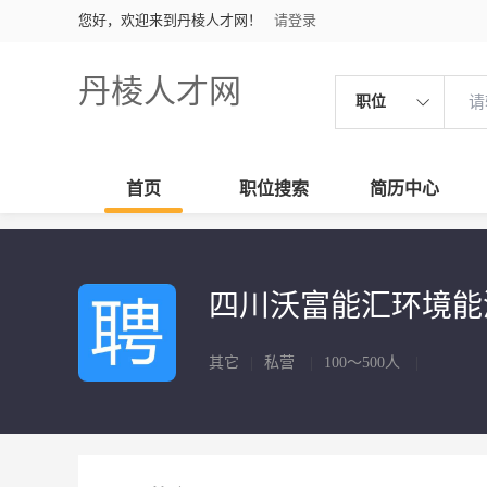
您好，欢迎来到丹棱人才网！
请登录
丹棱人才网
职位
首页
职位搜索
简历中心
四川沃富能汇环境能
其它
|
私营
|
100～500人
|