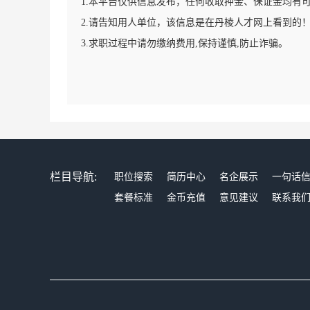
1.本平台仅供信息发布，任何收取押金、保证金均有
2.请告知用人单位，该信息是在丹棱人才网上看到的
3.求职过程中请勿缴纳费用,保持谨慎,防止诈骗。
栏目导航:
职位搜索
简历中心
名企展示
一句话
套餐标准
金币充值
意见建议
联系我